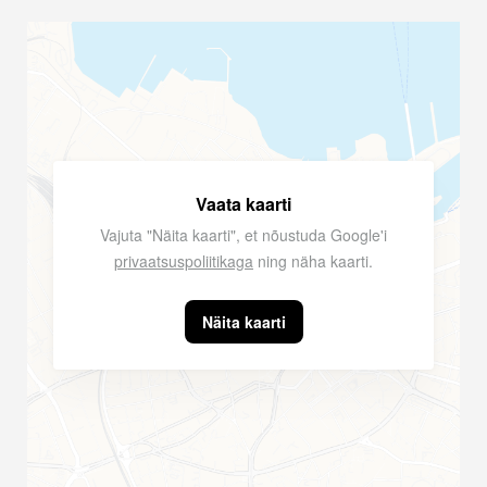
Vaata kaarti
Vajuta "Näita kaarti", et nõustuda Google'i
privaatsuspoliitikaga
ning näha kaarti.
Näita kaarti