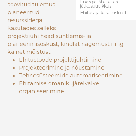
Energiatõhusus ja
soovitud tulemus
jätkusuutlikkus
planeeritud
Ehitus- ja kasutusload
resurssidega,
kasutades selleks
projektijuhi head suhtlemis- ja
planeerimisoskust, kindlat nägemust ning
kainet mõistust.
Ehitustööde projektijuhtimine
Projekteerimine ja nõustamine
Tehnosüsteemide automatiseerimine
Ehitamise omanikujärelvalve
organiseerimine