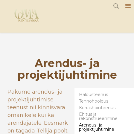
G-JQ7Q1F8K44
Arendus- ja
projektijuhtimine
Pakume arendus- ja
Haldusteenus
projektijuhtimise
Tehnohooldus
teenust nii kinnisvara
Korrashoiuteenus
Ehitus ja
omanikele kui ka
rekonstrueerimine
arendajatele. Eesmärk
Arendus- ja
projektijuhtimine
on tagada Tellija poolt