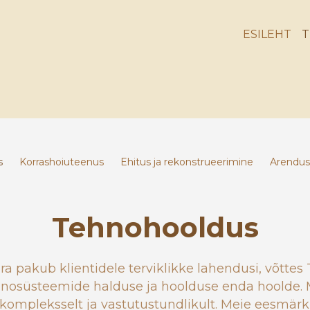
ESILEHT
T
s
Korrashoiuteenus
Ehitus ja rekonstrueerimine
Arendus-
Tehnohooldus
a pakub klientidele terviklikke lahendusi, võttes 
hnosüsteemide halduse ja hoolduse enda hoolde.
kompleksselt ja vastutustundlikult. Meie eesmärk