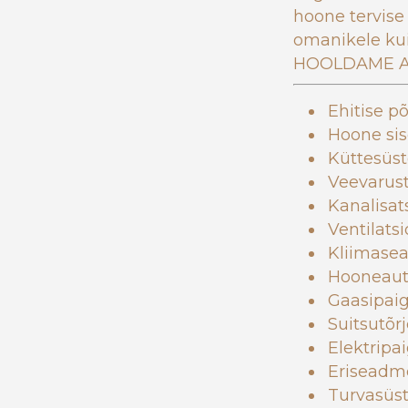
hoone tervise
omanikele kui
HOOLDAME A
Ehitise p
Hoone sis
Küttesüs
Veevarus
Kanalisat
Ventilats
Kliimase
Hooneaut
Gaasipaig
Suitsutõr
Elektripa
Eriseadm
Turvasüs