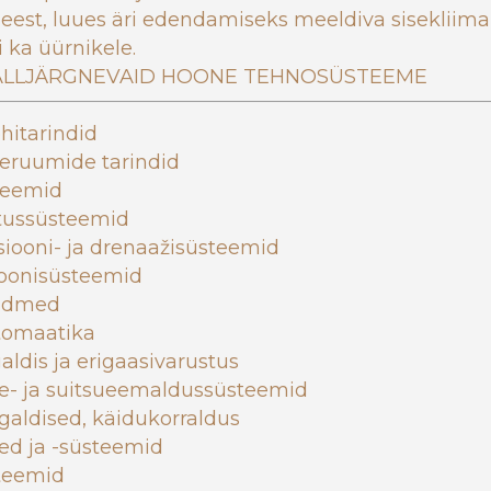
 eest, luues äri edendamiseks meeldiva sisekliima 
 ka üürnikele.
LLJÄRGNEVAID HOONE TEHNOSÜSTEEME
õhitarindid
eruumide tarindid
teemid
tussüsteemid
siooni- ja drenaažisüsteemid
ioonisüsteemid
admed
omaatika
aldis ja erigaasivarustus
je- ja suitsueemaldussüsteemid
igaldised, käidukorraldus
ed ja -süsteemid
teemid