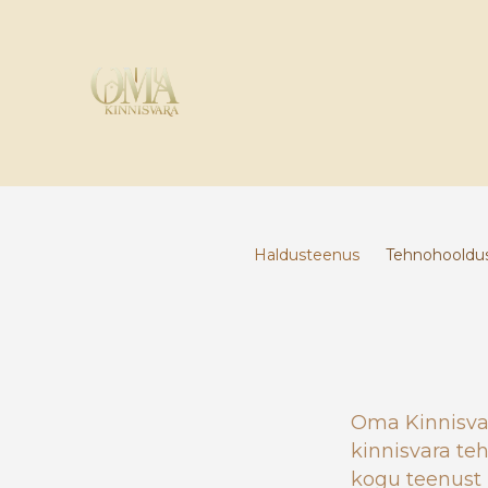
G-JQ7Q1F8K44
Haldusteenus
Tehnohooldu
Oma Kinnisvar
kinnisvara te
kogu teenust 