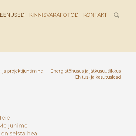
EENUSED
KINNISVARAFOTOD
KONTAKT
 ja projektijuhtimine
Energiatõhusus ja jätkusuutlikkus
Ehitus- ja kasutusload
Teie
 Me juhime
 on seista hea