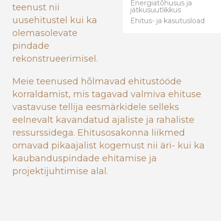
Energiatõhusus ja
teenust nii
jätkusuutlikkus
uusehitustel kui ka
Ehitus- ja kasutusload
olemasolevate
pindade
rekonstrueerimisel.
Meie teenused hõlmavad ehitustööde
korraldamist, mis tagavad valmiva ehituse
vastavuse tellija eesmärkidele selleks
eelnevalt kavandatud ajaliste ja rahaliste
ressurssidega. Ehitusosakonna liikmed
omavad pikaajalist kogemust nii äri- kui ka
kaubanduspindade ehitamise ja
projektijuhtimise alal.