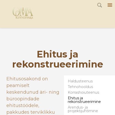
G-JQ7Q1F8K44
Ehitus ja
rekonstrueerimine
Ehitusosakond on
Haldusteenus
peamiselt
Tehnohooldus
keskendunud äri- ning
Korrashoiuteenus
Ehitus ja
büroopindade
rekonstrueerimine
ehitustöödele,
Arendus- ja
projektijuhtimine
pakkudes terviklikku